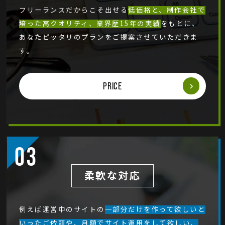
フリーランスだからこそ出せる
低価格と、制作会社で
培った高クオリティ、業界歴15年の実績
をもとに、
あなたピッタリのプランをご提案させていただきま
す。
PRICE
柔軟な対応
例えば運営中のサイトの
一部分だけを作って欲しいと
いったご依頼や、月額でサイト運用をして欲しい、