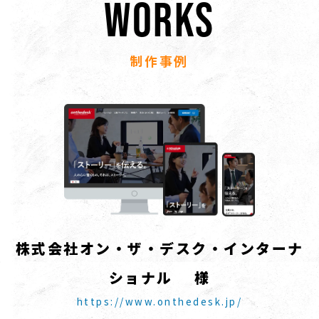
WORKS
制作事例
株
式
会
社
オ
ン
・
ザ
・
デ
ス
ク
・
イ
ン
タ
ー
ナ
シ
ョ
ナ
ル
様
https://www.onthedesk.jp/