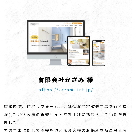
有
限
会
社
か
ざ
み
様
https://kazami-int.jp/
店舗内装、住宅リフォーム、介護保険住宅改修工事を行う有
限会社かざみ様の新規サイト立ち上げに携わらせていただき
ました。
内装工事に対して不安を抱えるお客様のお悩みを解決出来る