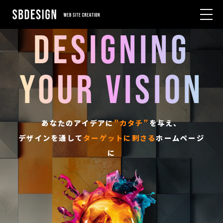
D
E
S
I
G
N
I
N
G
Y
O
U
R
V
I
S
I
O
N
あなたのアイデアに
”カタチ”
を与え、
デザインを通して
ターゲットに刺さる
ホームページ
に