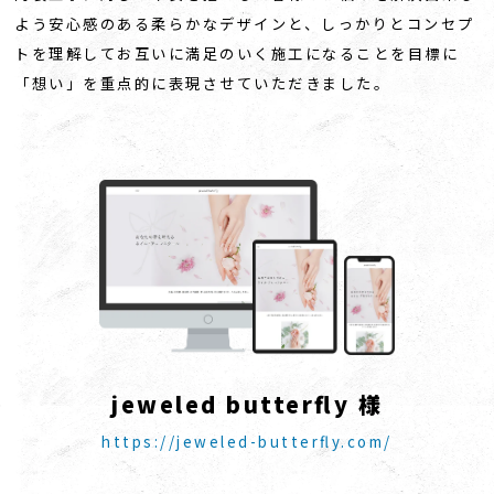
よう安心感のある柔らかなデザインと、しっかりとコンセプ
トを理解してお互いに満足のいく施工になることを目標に
「想い」を重点的に表現させていただきました。
j
e
w
e
l
e
d
b
u
t
t
e
r
f
y
様
https://jeweled-butterfly.com/